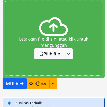
Letakkan file di sini atau klik untuk
mengunggah
Pilih file
MULAI
1
/
30
s
Kualitas Terbaik