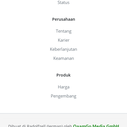
Status
Perusahaan
Tentang
Karier
Keberlanjutan
Keamanan
Produk
Harga
Pengembang
QaamGo Media GmbH
Dibuat di Radolfzell (Jerman) oleh