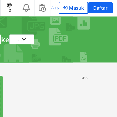
Masuk
Daftar
16
ID
ke
...
Iklan