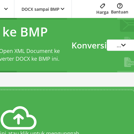
DOCX sampai BMP
Bantuan
Harga
 ke BMP
Konversi
...
rd Open XML Document ke
verter DOCX ke BMP
ini.
 sini atau klik untuk mengunggah