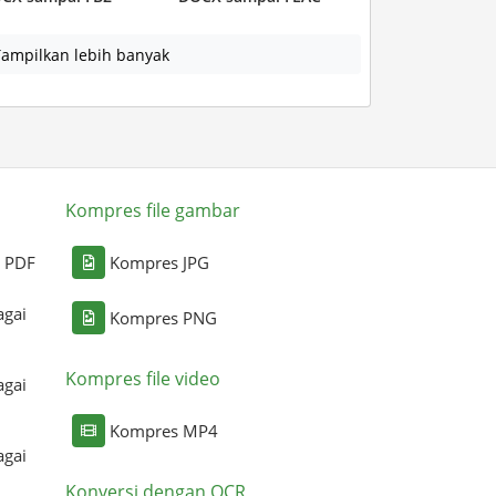
ampilkan lebih banyak
Kompres file gambar
i PDF
Kompres JPG
agai
Kompres PNG
Kompres file video
agai
Kompres MP4
agai
Konversi dengan OCR