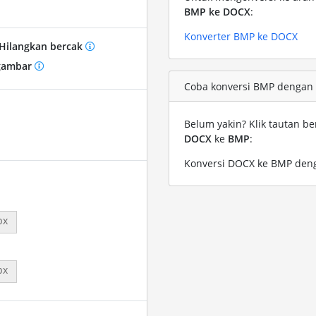
BMP ke DOCX
:
Konverter BMP ke DOCX
Hilangkan bercak
gambar
Coba konversi BMP dengan f
Belum yakin? Klik tautan be
DOCX
ke
BMP
:
Konversi DOCX ke BMP deng
px
px