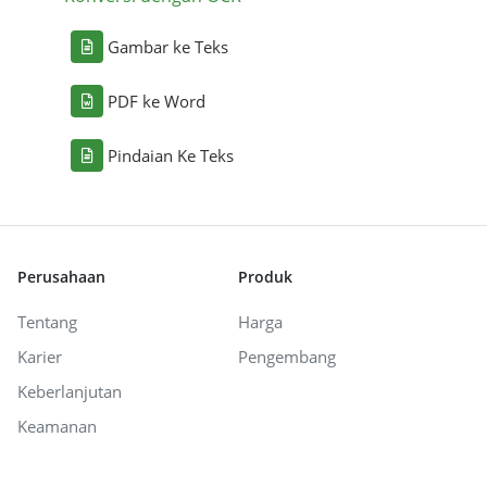
Gambar ke Teks
PDF ke Word
Pindaian Ke Teks
Perusahaan
Produk
Tentang
Harga
Karier
Pengembang
Keberlanjutan
Keamanan