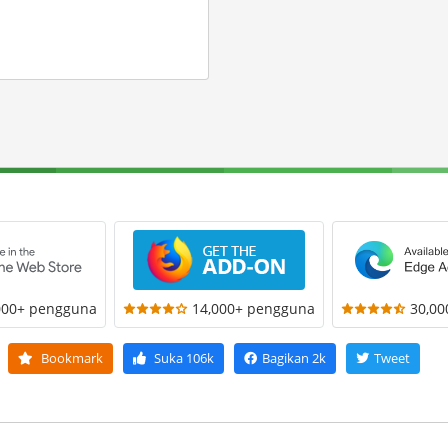
000+ pengguna
14,000+ pengguna
30,0
Bookmark
Suka
106k
Bagikan
2k
Tweet