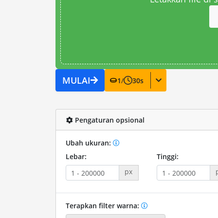
MULAI
1
/
30
s
Pengaturan opsional
Ubah ukuran:
Lebar:
Tinggi:
px
Terapkan filter warna: