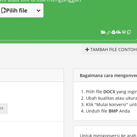
Pilih file
TAMBAH FILE CONTOH
Bagaimana cara mengonver
Pilih file
DOCX
yang ingi
Ubah kualitas atau ukura
Klik "Mulai konversi" un
px
Unduh file
BMP
Anda
Untuk mengonversi ke arah s