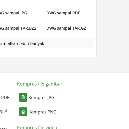
G sampai JPG
DWG sampai PDF
G sampai TAR.BZ2
DWG sampai TAR.GZ
ampilkan lebih banyak
Kompres file gambar
i PDF
Kompres JPG
agai
Kompres PNG
Kompres file video
agai