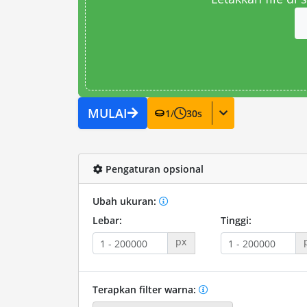
MULAI
1
/
30
s
Pengaturan opsional
Ubah ukuran:
Lebar:
Tinggi:
px
Terapkan filter warna: