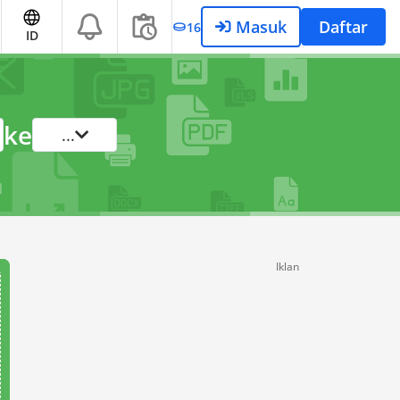
Masuk
Daftar
16
ID
ke
...
Iklan