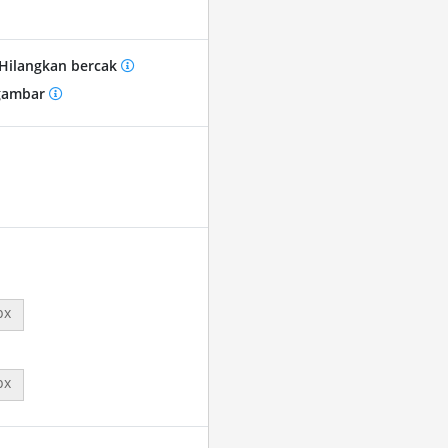
Hilangkan bercak
gambar
px
px