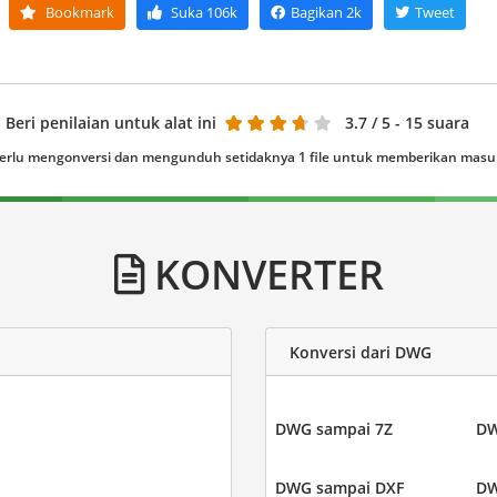
Bookmark
Suka
106k
Bagikan
2k
Tweet
Beri penilaian untuk alat ini
3.7
/ 5 - 15 suara
erlu mengonversi dan mengunduh setidaknya 1 file untuk memberikan mas
KONVERTER
Konversi dari DWG
DWG sampai 7Z
DW
DWG sampai DXF
DW