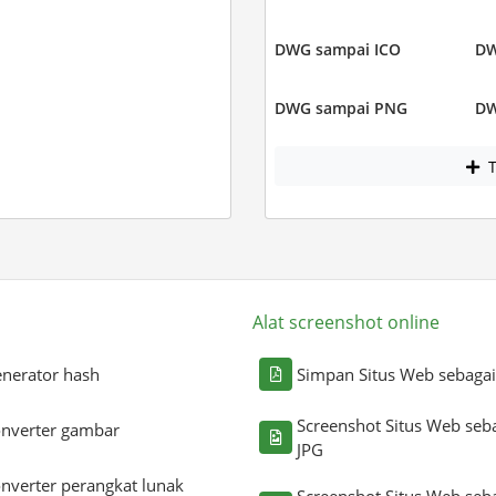
DWG sampai ICO
DW
DWG sampai PNG
DW
T
Alat screenshot online
nerator hash
Simpan Situs Web sebaga
Screenshot Situs Web seb
nverter gambar
JPG
nverter perangkat lunak
Screenshot Situs Web seb