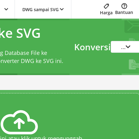
DWG sampai SVG
Bantuan
Harga
ke SVG
Konversi
...
g Database File ke
onverter DWG ke SVG
ini.
 sini atau klik untuk mengunggah