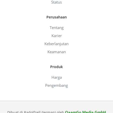
Status
Perusahaan
Tentang
Karier
Keberlanjutan
Keamanan
Produk
Harga
Pengembang
QaamGo Media GmbH
Dibuat di Radolfzell (Jerman) oleh