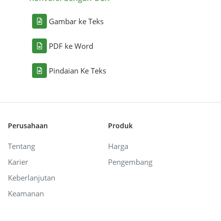
Gambar ke Teks
PDF ke Word
Pindaian Ke Teks
Perusahaan
Produk
Tentang
Harga
Karier
Pengembang
Keberlanjutan
Keamanan