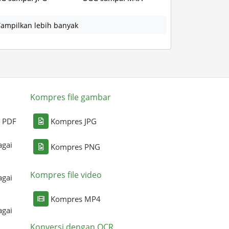
ampilkan lebih banyak
Kompres file gambar
i PDF
Kompres JPG
agai
Kompres PNG
Kompres file video
agai
Kompres MP4
agai
Konversi dengan OCR