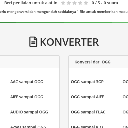
Beri penilaian untuk alat ini
0
/ 5 - 0 suara
erlu mengonversi dan mengunduh setidaknya 1 file untuk memberikan mas
KONVERTER
Konversi dari OGG
AAC sampai OGG
OGG sampai 3GP
OG
AIFF sampai OGG
OGG sampai AIFF
OG
AUDIO sampai OGG
OGG sampai FLAC
OG
AZW3 sampai OGG
OGG sampai ICO
OG