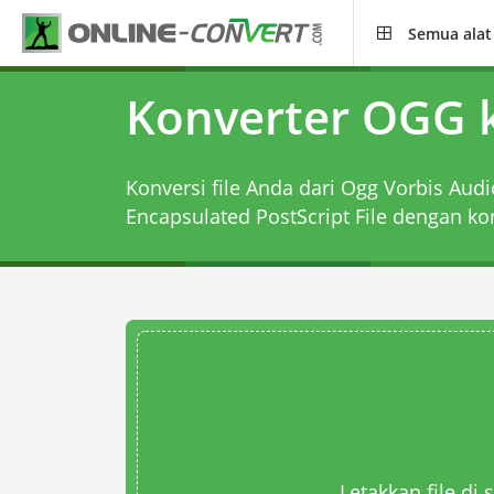
Semua alat
Konverter OGG 
Konversi file Anda dari Ogg Vorbis Audi
Encapsulated PostScript File dengan
ko
Letakkan file di