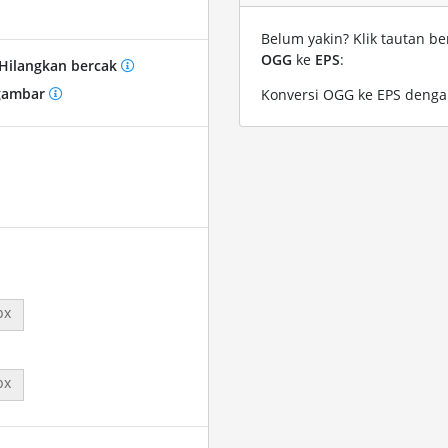
Belum yakin? Klik tautan be
OGG
ke
EPS
:
Hilangkan bercak
gambar
Konversi OGG ke EPS denga
px
px