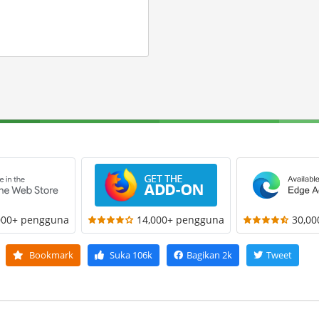
000+ pengguna
14,000+ pengguna
30,0
Bookmark
Suka
106k
Bagikan
2k
Tweet