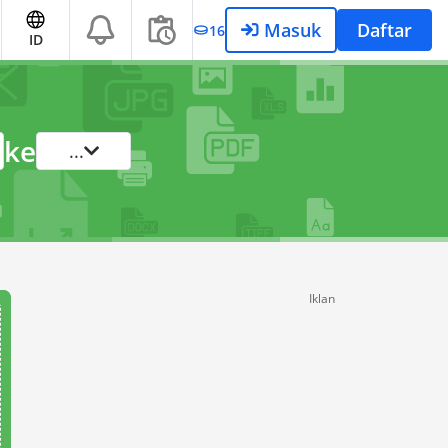
Masuk
Daftar
16
ID
ke
...
Iklan