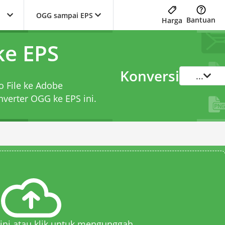
OGG sampai EPS
Bantuan
Harga
ke EPS
Konversi
...
o File ke Adobe
nverter OGG ke EPS
ini.
 sini atau klik untuk mengunggah