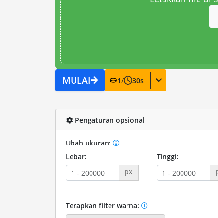
MULAI
1
/
30
s
Pengaturan opsional
Ubah ukuran:
Lebar:
Tinggi:
px
Terapkan filter warna: