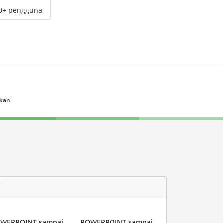
00+ pengguna
ukan
T
WERPOINT sampai
POWERPOINT sampai