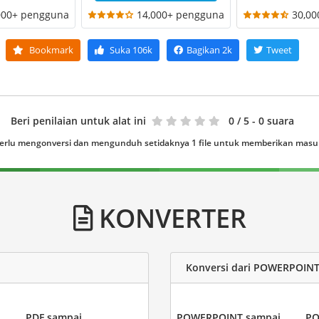
000+ pengguna
14,000+ pengguna
30,0
Bookmark
Suka
106k
Bagikan
2k
Tweet
Beri penilaian untuk alat ini
0
/ 5 - 0 suara
erlu mengonversi dan mengunduh setidaknya 1 file untuk memberikan mas
KONVERTER
Konversi dari POWERPOIN
PDF sampai
POWERPOINT sampai
PO