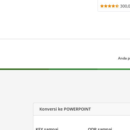
300,
Anda p
Konversi ke POWERPOINT
KEY sampai
ODP sampai