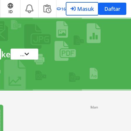
Masuk
Daftar
16
ID
ke
...
Iklan