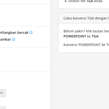
Unduh file
TGA
Anda
Coba konversi TGA dengan 
Belum yakin? Klik tautan be
Hilangkan bercak
POWERPOINT
ke
TGA
:
gambar
Konversi POWERPOINT ke T
px