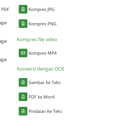
i PDF
Kompres JPG
agai
Kompres PNG
Kompres file video
agai
Kompres MP4
agai
Konversi dengan OCR
Gambar ke Teks
PDF ke Word
Pindaian Ke Teks