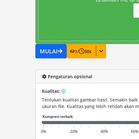
MULAI
1
/
30
s
Pengaturan opsional
Kualitas:
Tentukan kualitas gambar hasil. Semakin baik 
ukuran file. Kualitas yang lebih rendah akan m
0%
20%
40%
60%