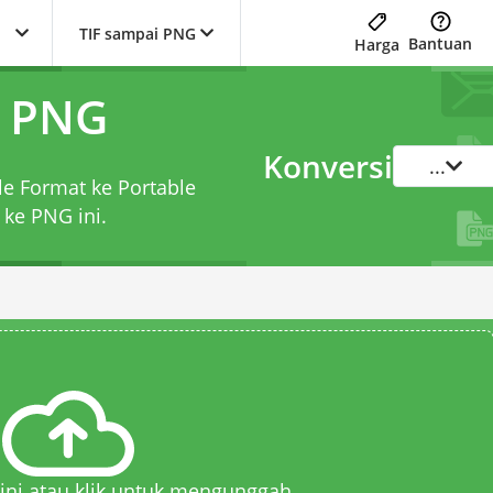
TIF sampai PNG
Bantuan
Harga
e PNG
Konversi
...
le Format ke Portable
F ke PNG
ini.
 sini atau klik untuk mengunggah