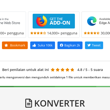
000+ pengguna
14,000+ pengguna
30,0
Bookmark
Suka
106k
Bagikan
2k
Tweet
Beri penilaian untuk alat ini
4.8
/ 5 - 5 suara
erlu mengonversi dan mengunduh setidaknya 1 file untuk memberikan mas
KONVERTER