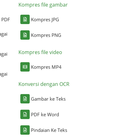
Kompres file gambar
i PDF
Kompres JPG
agai
Kompres PNG
Kompres file video
agai
Kompres MP4
agai
Konversi dengan OCR
Gambar ke Teks
PDF ke Word
Pindaian Ke Teks