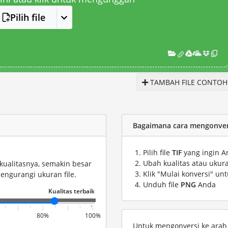
Pilih file
TAMBAH FILE CONTOH
Bagaimana cara mengonversi
Pilih file
TIF
yang ingin A
Ubah kualitas atau ukura
kualitasnya, semakin besar
Klik "Mulai konversi" un
engurangi ukuran file.
Unduh file
PNG
Anda
80%
100%
Untuk mengonversi ke arah s