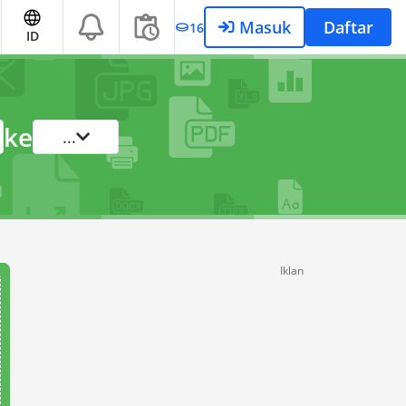
Masuk
Daftar
16
ID
ke
...
Iklan