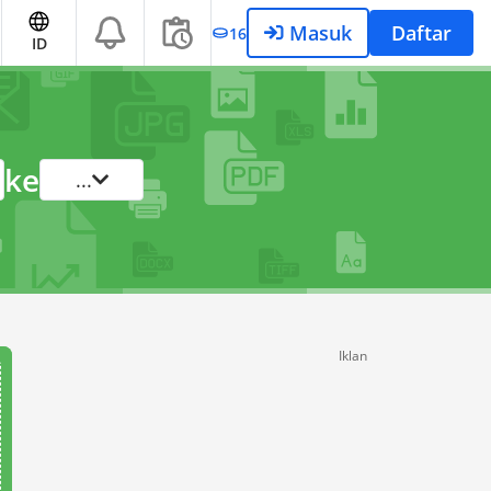
Masuk
Daftar
16
ID
ke
...
Iklan