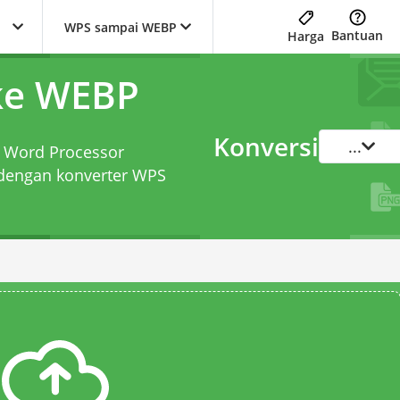
WPS sampai WEBP
Bantuan
Harga
ke WEBP
Konversi
...
s Word Processor
 dengan
konverter WPS