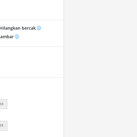
Hilangkan bercak
gambar
px
px