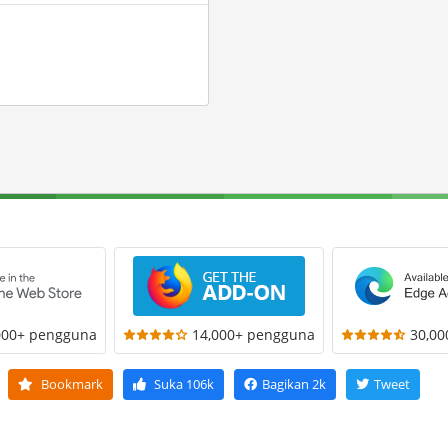
000+ pengguna
14,000+ pengguna
30,0
Bookmark
Suka
106k
Bagikan
2k
Tweet