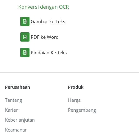
Konversi dengan OCR
Gambar ke Teks
PDF ke Word
Pindaian Ke Teks
Perusahaan
Produk
Tentang
Harga
Karier
Pengembang
Keberlanjutan
Keamanan