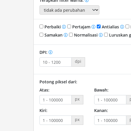
Terapkan filter warna:
Perbaiki
Pertajam
Antialias
Samakan
Normalisasi
Luruskan 
DPI:
dpi
Potong piksel dari:
Atas:
Bawah:
px
Kiri:
Kanan:
px