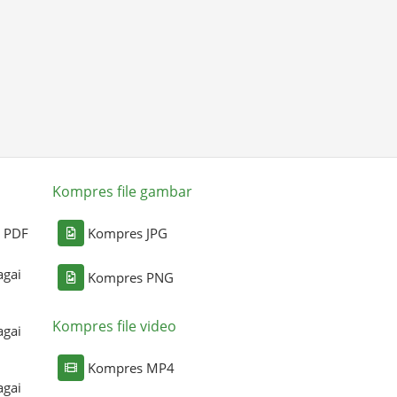
Kompres file gambar
i PDF
Kompres JPG
agai
Kompres PNG
Kompres file video
agai
Kompres MP4
agai