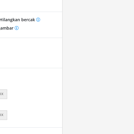
Hilangkan bercak
gambar
px
px