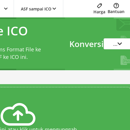
ASF sampai ICO
Bantuan
Harga
e ICO
Konversi
...
ms Format File ke
F ke ICO
ini.
 sini atau klik untuk mengunggah