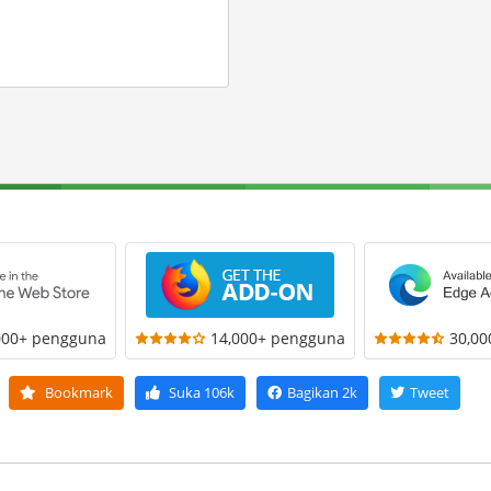
000+ pengguna
14,000+ pengguna
30,0
Bookmark
Suka
106k
Bagikan
2k
Tweet