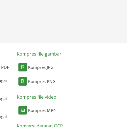
Kompres file gambar
i PDF
Kompres JPG
agai
Kompres PNG
Kompres file video
agai
Kompres MP4
agai
Konversi dengan OCR