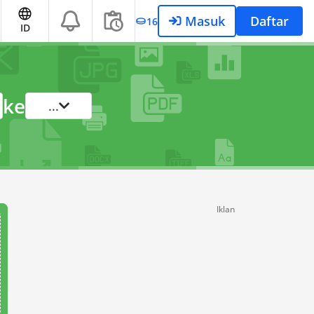
Masuk
Daftar
16
ID
ke
...
Iklan