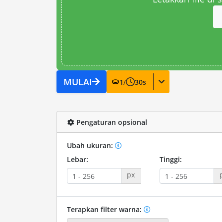
MULAI
1
/
30
s
Pengaturan opsional
Ubah ukuran:
Lebar:
Tinggi:
px
Terapkan filter warna: