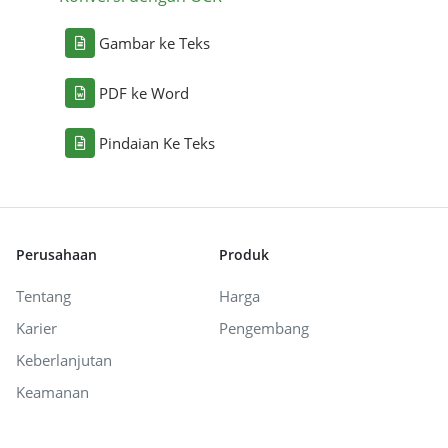
Gambar ke Teks
PDF ke Word
Pindaian Ke Teks
Perusahaan
Produk
Tentang
Harga
Karier
Pengembang
Keberlanjutan
Keamanan