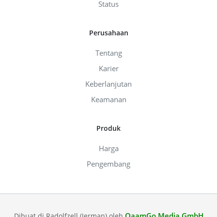
Status
Perusahaan
Tentang
Karier
Keberlanjutan
Keamanan
Produk
Harga
Pengembang
QaamGo Media GmbH
Dibuat di Radolfzell (Jerman) oleh