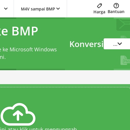
M4V sampai BMP
Bantuan
Harga
ke BMP
Konversi
...
le ke Microsoft Windows
ni.
 sini atau klik untuk mengunggah