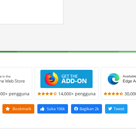
000+ pengguna
14,000+ pengguna
30,0
Bookmark
Suka
106k
Bagikan
2k
Tweet