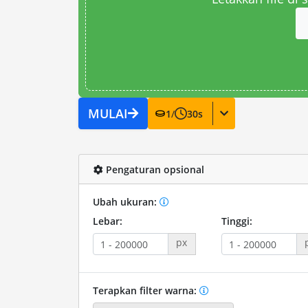
MULAI
1
/
30
s
Pengaturan opsional
Ubah ukuran:
Lebar:
Tinggi:
px
Terapkan filter warna: