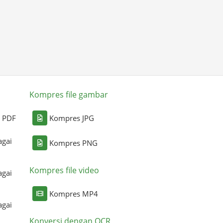
Kompres file gambar
i PDF
Kompres JPG
agai
Kompres PNG
Kompres file video
agai
Kompres MP4
agai
Konversi dengan OCR