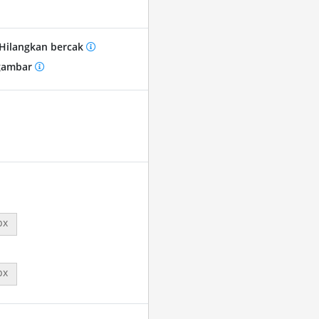
Hilangkan bercak
gambar
px
px