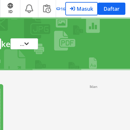
Masuk
Daftar
16
ID
ke
...
Iklan