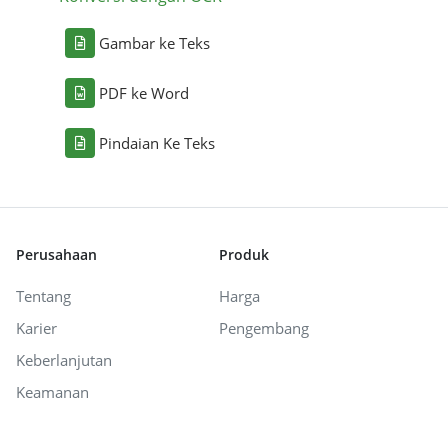
Gambar ke Teks
PDF ke Word
Pindaian Ke Teks
Perusahaan
Produk
Tentang
Harga
Karier
Pengembang
Keberlanjutan
Keamanan