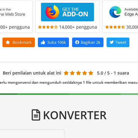
000+ pengguna
14,000+ pengguna
30,0
Bookmark
Suka
106k
Bagikan
2k
Tweet
Beri penilaian untuk alat ini
5.0
/ 5 - 1 suara
erlu mengonversi dan mengunduh setidaknya 1 file untuk memberikan mas
KONVERTER