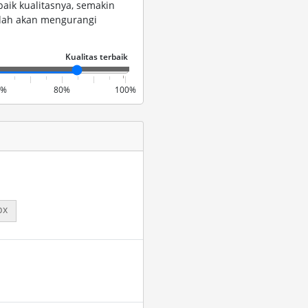
baik kualitasnya, semakin
endah akan mengurangi
0%
80%
100%
px