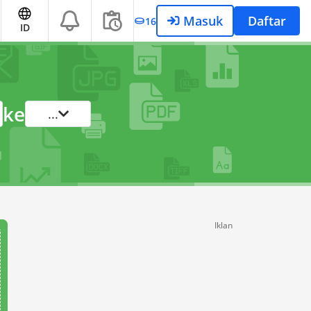
Masuk
Daftar
16
ID
ke
...
Iklan