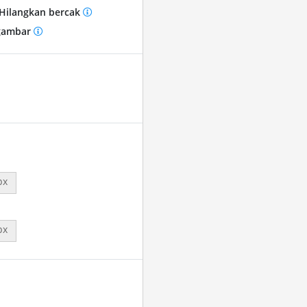
Hilangkan bercak
gambar
px
px