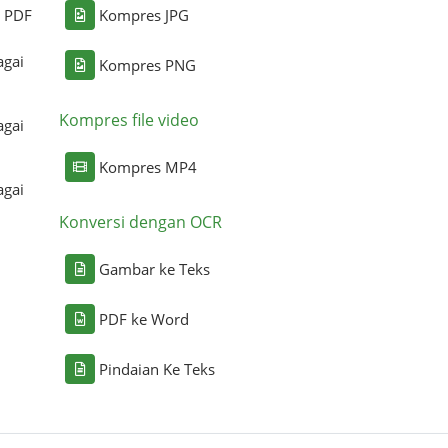
i PDF
Kompres JPG
agai
Kompres PNG
Kompres file video
agai
Kompres MP4
agai
Konversi dengan OCR
Gambar ke Teks
PDF ke Word
Pindaian Ke Teks