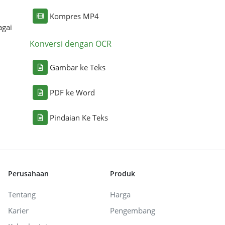
Kompres MP4
agai
Konversi dengan OCR
Gambar ke Teks
PDF ke Word
Pindaian Ke Teks
Perusahaan
Produk
Tentang
Harga
Karier
Pengembang