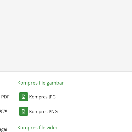
Kompres file gambar
i PDF
Kompres JPG
agai
Kompres PNG
Kompres file video
agai