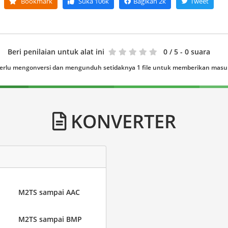
Bookmark
Suka
106k
Bagikan
2k
Tweet
Beri penilaian untuk alat ini
0
/ 5 - 0 suara
erlu mengonversi dan mengunduh setidaknya 1 file untuk memberikan mas
KONVERTER
M2TS sampai AAC
M2TS sampai BMP