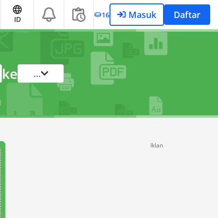
Masuk
Daftar
16
ID
ke
...
Iklan