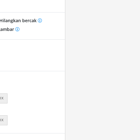
Hilangkan bercak
gambar
px
px