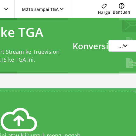
M2TS sampai TGA
Bantuan
Harga
 ke TGA
Konversi
...
rt Stream ke Truevision
2TS ke TGA
ini.
 sini atau klik untuk mengunggah