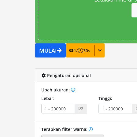
MULAI
1
/
30
s
Pengaturan opsional
Ubah ukuran:
Lebar:
Tinggi:
px
Terapkan filter warna: