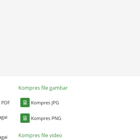
Kompres file gambar
i PDF
Kompres JPG
agai
Kompres PNG
Kompres file video
agai