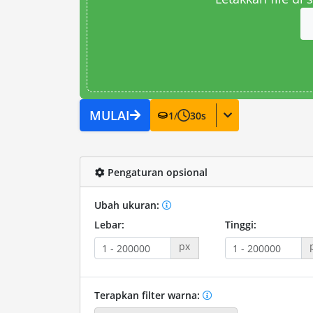
MULAI
1
/
30
s
Pengaturan opsional
Ubah ukuran:
Lebar:
Tinggi:
px
Terapkan filter warna: