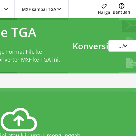
MXF sampai TGA
Bantuan
Harga
ke TGA
Konversi
...
ge Format File ke
onverter MXF ke TGA
ini.
 sini atau klik untuk mengunggah