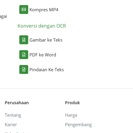
Kompres MP4
agai
Konversi dengan OCR
Gambar ke Teks
PDF ke Word
Pindaian Ke Teks
Perusahaan
Produk
Tentang
Harga
Karier
Pengembang