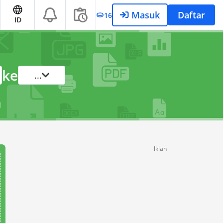
Masuk
Daftar
16
ID
ke
...
Iklan