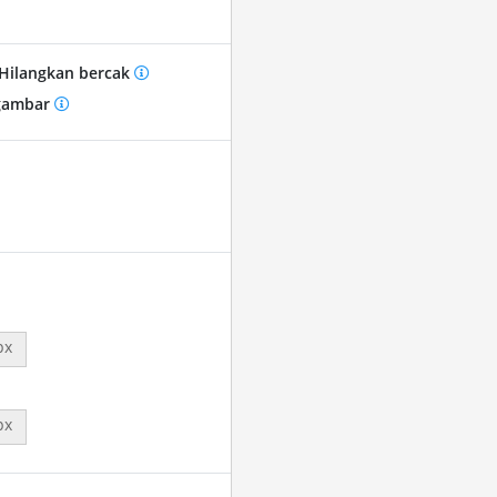
Hilangkan bercak
gambar
px
px