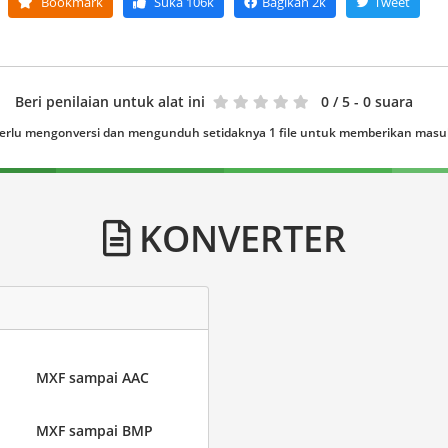
Bookmark
Suka
106k
Bagikan
2k
Tweet
Beri penilaian untuk alat ini
0
/ 5 - 0 suara
erlu mengonversi dan mengunduh setidaknya 1 file untuk memberikan mas
KONVERTER
MXF sampai AAC
MXF sampai BMP