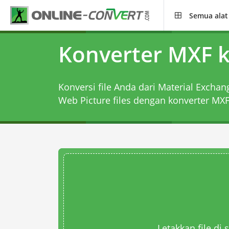
Semua alat
Konverter MXF 
Konversi file Anda dari Material Exchan
Web Picture files dengan
konverter MX
Letakkan file di