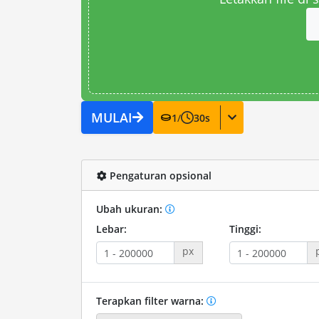
MULAI
1
/
30
s
Pengaturan opsional
Ubah ukuran:
Lebar:
Tinggi:
px
Terapkan filter warna: