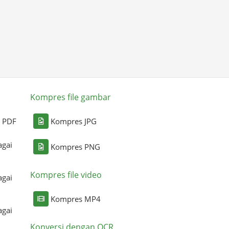
Kompres file gambar
i PDF
Kompres JPG
agai
Kompres PNG
Kompres file video
agai
Kompres MP4
agai
Konversi dengan OCR