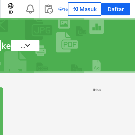
Masuk
Daftar
16
ID
ke
...
Iklan