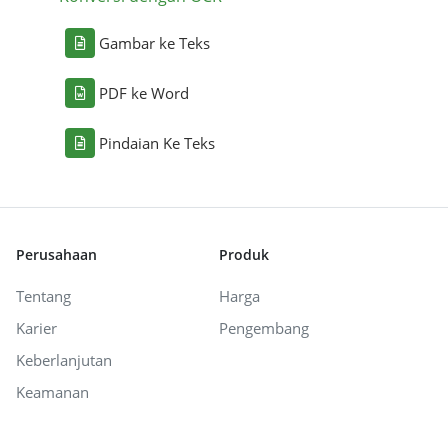
Gambar ke Teks
PDF ke Word
Pindaian Ke Teks
Perusahaan
Produk
Tentang
Harga
Karier
Pengembang
Keberlanjutan
Keamanan