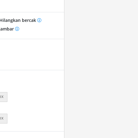
Hilangkan bercak
gambar
px
px