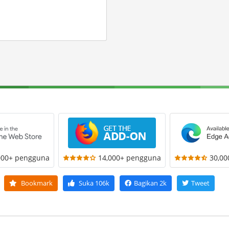
000+ pengguna
14,000+ pengguna
30,0
Bookmark
Suka
106k
Bagikan
2k
Tweet