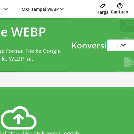
MXF sampai WEBP
Bantuan
Harga
ke WEBP
Konversi
...
ge Format File ke Google
F ke WEBP
ini.
 sini atau klik untuk mengunggah