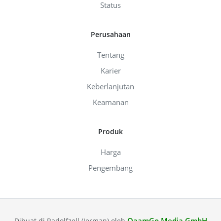
Status
Perusahaan
Tentang
Karier
Keberlanjutan
Keamanan
Produk
Harga
Pengembang
QaamGo Media GmbH
Dibuat di Radolfzell (Jerman) oleh