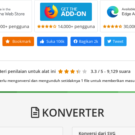
000+ pengguna
14,000+ pengguna
30,0
Bookmark
Suka
106k
Bagikan
2k
Tweet
Beri penilaian untuk alat ini
3.3
/ 5 - 9,129 suara
erlu mengonversi dan mengunduh setidaknya 1 file untuk memberikan mas
KONVERTER
Konversi dari SVG