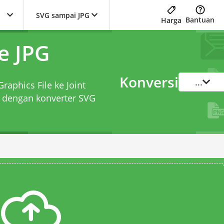
SVG sampai JPG
Bantuan
Harga
e JPG
Konversi
...
raphics File ke Joint
t dengan
konverter SVG