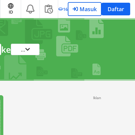
Masuk
Daftar
16
ID
ke
...
Iklan