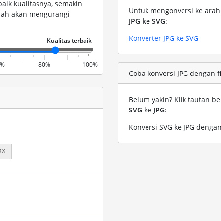
baik kualitasnya, semakin
Untuk mengonversi ke arah s
endah akan mengurangi
JPG ke SVG
:
Konverter JPG ke SVG
0%
80%
100%
Coba konversi JPG dengan fi
Belum yakin? Klik tautan be
SVG
ke
JPG
:
Konversi SVG ke JPG dengan
px