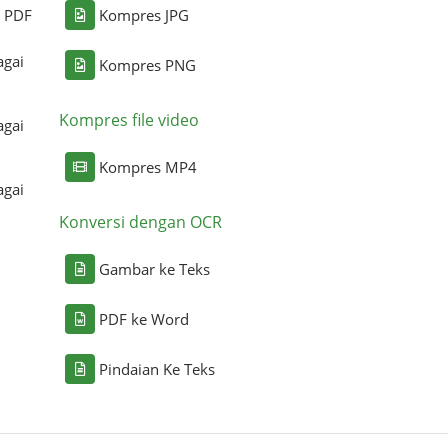
i PDF
Kompres JPG
agai
Kompres PNG
Kompres file video
agai
Kompres MP4
agai
Konversi dengan OCR
Gambar ke Teks
PDF ke Word
Pindaian Ke Teks