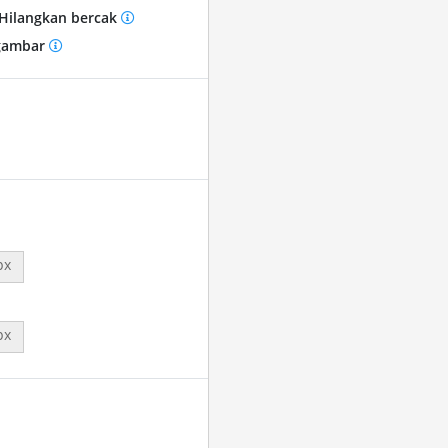
Hilangkan bercak
gambar
px
px