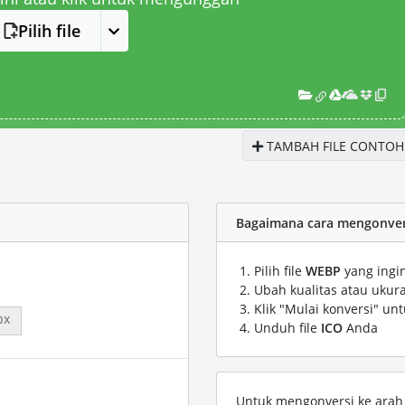
Pilih file
TAMBAH FILE CONTOH
Bagaimana cara mengonvers
Pilih file
WEBP
yang ingi
Ubah kualitas atau ukura
Klik "Mulai konversi" un
px
Unduh file
ICO
Anda
Untuk mengonversi ke arah s