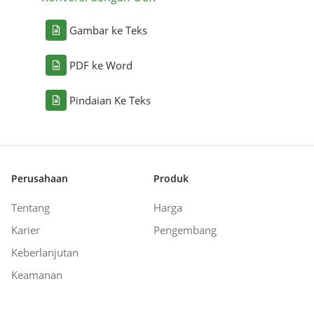
Gambar ke Teks
PDF ke Word
Pindaian Ke Teks
Perusahaan
Produk
Tentang
Harga
Karier
Pengembang
Keberlanjutan
Keamanan