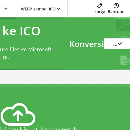
WEBP sampai ICO
Bantuan
Harga
 ke ICO
Konversi
...
ure files ke Microsoft
ini.
 sini atau klik untuk mengunggah