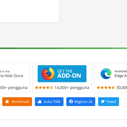
000+ pengguna
14,000+ pengguna
30,0
Bookmark
Suka
106k
Bagikan
2k
Tweet