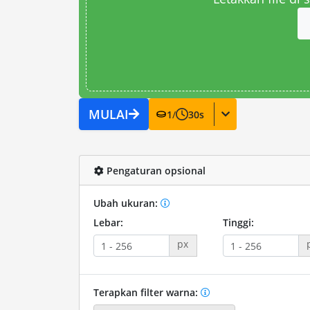
MULAI
1
/
30
s
Pengaturan opsional
Ubah ukuran:
Lebar:
Tinggi:
px
Terapkan filter warna: