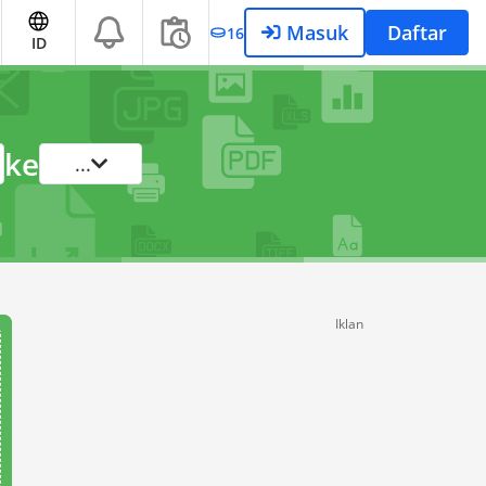
Masuk
Daftar
16
ID
ke
...
Iklan