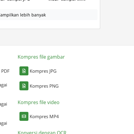
ampilkan lebih banyak
Kompres file gambar
i PDF
Kompres JPG
agai
Kompres PNG
Kompres file video
agai
Kompres MP4
agai
Konversi dengan OCR